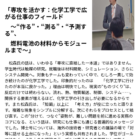
「専攻を活かす：化学工学で広
がる仕事のフィールド
～“作る”・“測る”・“予測す
る”、
燃料電池の材料からモジュー
ルまで～」
松森氏の話は、いわゆる「専攻に直結した一本道」ではありません。
学生時代は触媒の研究。就職後は材料開発、シミュレーション、さらに
システム開発へ。対象もチームも変わっていく中で、むしろ一貫して効
き続けたのが化学工学でした。印象的だったのは 「化学工学に行け
たのが本当に良かった。」理由は明快でした。現実の“ものづくり”は、
反応だけでは終わらない。流れ、熱、物質輸送、制御、システム……。
関係する要素が増えるほど、化学工学の引き出しが必要になるからで
す。また松森氏は、「知識」以上に 「考え方」が役に立ったと語りま
す。複雑な現象をシンプルに分解する。次にそれらをプロセスとして結
び直す。この“分けて、つなぐ”姿勢が、難しい問題を前に進める実務の
コアになる、という話は、研究にも仕事にも通じる普遍的なメッセージ
でした。博士号については、海外の技術者・研究者との議論の場で「対
等に話せる土台になった」という実感も共有されました。学位がゴール