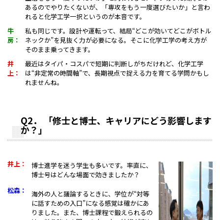
あるのでやりたくないが、「専攻をもう一度選びたいか」と言わ
れると化学工学一択というのが本音です。
牛
私も同じです。設計や運転って、結局“どこが効いてどこがボトル
房：
ネックか”を見抜く力が必要になる。そこに化学工学の考え方が
そのまま乗ってきます。
井
最近はタイパ・コスパで短期に判断しがちだけれど、化学工学
上：
は“非定常の時間軸”で、長期視点で捉える力を育てる学問かもし
れませんね。
Q2
．
「修士と博士、キャリアにどう影響します
か
？」
井上：
博士進学を迷う学生も多いです。率直に、
博士号はどんな場面で効きましたか？
松森：
海外の人と議論するときに、学位が“対等
に話すための入口”になる感覚は確かにあ
りました。また、博士課程で鍛えられるの