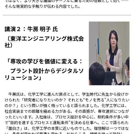
ではなく、より大きな議論のテーブルに乗るための信頼として効く——
そんな現実的な手触りが伝わる内容でした。
講演２：牛房 明子 氏
（東洋エンジニアリング株式会
社）
「専攻の学びを価値に変える：
プラント設計からデジタルソ
リューション」
牛房氏は、化学工学に進んだ原点として、学生時代に先生から投げか
けられた「研究者になりたいのか？ それとも“モノを売る”人になりたい
のか？」という問いが強く残っていると語られました。化学工学には、
社会実装までの距離を縮める力がある。その直感が、専攻選択につなが
ったといいます。入社後は、プロセス設計を中心に、制約条件が多い中
で“目的を達するプロセスと運転条件”を決める仕事へ。ここで語られた
「面白さ」は、化学工学の本質に近いものでした。理想解は一つではな
い。条件が変われば最適も変わる。だからこそ、根拠を持って設計し、