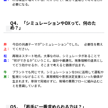
必要になる。
Q4
．
「シミュレーションやDXって、何のた
め？
」
井
今日の共通テーマが“シミュレーション”でした。 必要性を教え
上：
てください。
松
再現はスタート地点。大事なのは、シミュレータがあることで
森：
“何ができるか”ということ。設計や最適化、現象理解の道具とし
てどう効かせるか、そこまで考えると価値が出ます。
牛
プラントでも同じです。シミュレーションをDXに活用して運転や
房：
監視とつなげることで、異常検知や意思決定支援といった価値が
生まれます。単体で完結せずに、現場の業務フローに組み込むこ
とを意識しています。
Q5
．
「若手に一番求められる力は
？」