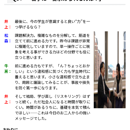
井
最後に、今の学生が意識すると良い“力”を一
上：
つ挙げるなら？
松
課題解決力。複雑なものを分解して、筋道を
森：
立てて前に進める力です。昨今は課題が非常
に複雑化していますので、単一操作ごとに現
象を考える事ができる力はどの分野でも役に
立つと思います。
牛
前に進める力もですが、「ん？ちょっとおか
房：
しい」という違和感に気づく力も学生時代に
養えると思います。小さな違和感で立ち止ま
り、周囲と議論してみることが、事故や損失
を防ぐ第一歩になります。
井
そして結局、学び直し（リスキリング）はず
上：
っと続く。ただ社会人になると時間が取りに
くい。時間があるうちに、基礎を本気で積ん
でほしい——これは今日のお二人からの強い
メッセージでした。
おわりに