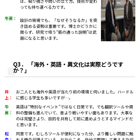
は、粘り強さや問いの立て方。技術が変わ
っても持ち運べる力です。
牛房：
設計の現場でも、「なぜそうなるか」を突
き詰める姿勢は重要です。博士かどうかに
限らず、研究で培う“筋の通った説明”は武
器になると思います。
Q3
．
「海外・英語・異文化は実際どうです
か
？」
井
お二人とも海外や英語が当たり前の環境と伺いました。ハードル
上：
に感じる学生も多いですが…。
牛
英語は“特別なイベント”ではなく日常です。でも翻訳ツールや資
房：
料の整備も進んでいて、昔より戦いやすい面もあります。大事な
のは完璧さより、目的を共有して前に進めようとするマインドだ
と思います。
松
同意です。むしろツールが便利になった分、より難しい問題に触
森：
れる機会が増えている。だからこそ、自分で整理して考える力が