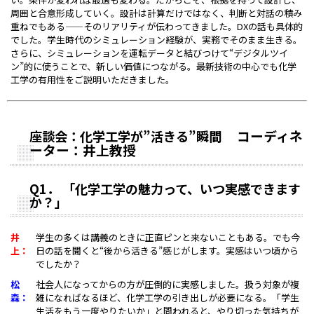
周囲と合意形成していく。設計は計算だけではなく、判断と対話の積み
重ねでもある——そのリアリティが伝わってきました。DXの話も具体的
でした。学生時代のシミュレーション経験が、実務でそのまま生きる。
さらに、シミュレーションを運転データと結びつけて“デジタルツイ
ン”的に使うことで、新しい価値につながる。最新技術の中心でも化学
工学の有用性をご説明いただきました。
コーディネ
座談会：化学工学が”活きる”瞬間
ーター：井上教授
Q1
．
「化学工学の魅力って
、
いつ実感できます
か？」
井
学生の多くは講義のときに正直ピンと来ないこともある。でも今
上：
日の話を聞くと“後から活きる”感じがします。実感はいつ頃から
でしたか？
松
社会人になってからの方が圧倒的に実感しました。扱う対象が複
森：
雑になればなるほど、化学工学の引き出しが必要になる。「学生
生活をもう一度やりたいか」と問われると、やり切った気持ちが