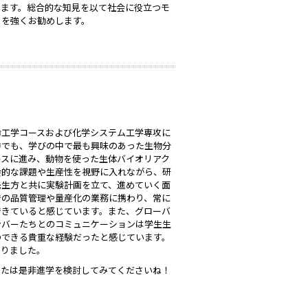
います。総合的な知見を以て社会に役立つモ
』を強くお勧めします。
命工学コースおよび化学システム工学専攻に
中でも、学びの中で最も興味のあった生物分
ースに進み、動物を使った生体バイオリアク
会的な課題や生産性を視野に入れながら、研
先生方と共に実験計画を立て、進めていく面
での品質管理や量産化の業務に携わり、常に
できていると感じています。また、グローバ
ンバーたちとのコミュニケーションは学生生
のできる貴重な経験だったと感じています。
なりました。
なたは是非進学を検討してみてくださいね！