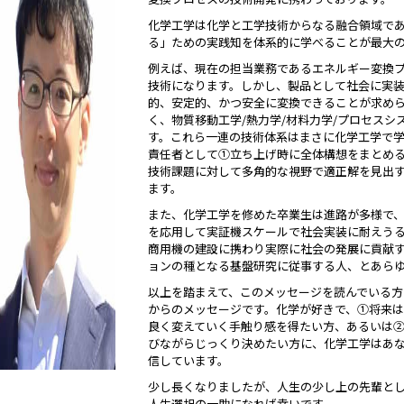
化学工学は化学と工学技術からなる融合領域で
る」ための実践知を体系的に学べることが最大
例えば、現在の担当業務であるエネルギー変換
技術になります。しかし、製品として社会に実
的、安定的、かつ安全に変換できることが求め
く、物質移動工学/熱力学/材料力学/プロセス
す。これら一連の技術体系はまさに化学工学で
責任者として①立ち上げ時に全体構想をまとめ
技術課題に対して多角的な視野で適正解を見出
ます。
また、化学工学を修めた卒業生は進路が多様で
を応用して実証機スケールで社会実装に耐えう
商用機の建設に携わり実際に社会の発展に貢献
ョンの種となる基盤研究に従事する人、とあら
以上を踏まえて、このメッセージを読んでいる方
からのメッセージです。化学が好きで、①将来
良く変えていく手触り感を得たい方、あるいは
びながらじっくり決めたい方に、化学工学はあ
信しています。
少し長くなりましたが、人生の少し上の先輩と
人生選択の一助になれば幸いです。