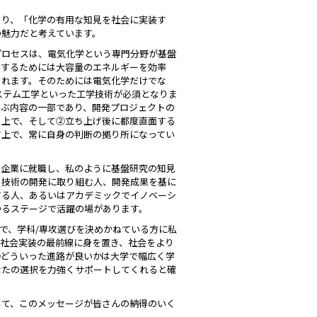
あり、「化学の有用な知見を社会に実装す
の魅力だと考えています。
プロセスは、電気化学という専門分野が基盤
装するためには大容量のエネルギーを効率
られます。そのためには電気化学だけでな
システム工学といった工学技術が必須となりま
学ぶ内容の一部であり、開発プロジェクトの
る上で、そして②立ち上げ後に都度直面する
す上で、常に自身の判断の拠り所になってい
、企業に就職し、私のように基盤研究の知見
る技術の開発に取り組む人、開発成果を基に
する人、あるいはアカデミックでイノベーシ
ゆるステージで活躍の場があります。
で、学科/専攻選びを決めかねている方に私
は社会実装の最前線に身を置き、社会をより
②どういった進路が良いかは大学で幅広く学
なたの選択を力強くサポートしてくれると確
して、このメッセージが皆さんの納得のいく