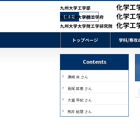
化学工
九州大学工学部
化学工
日本語
English
九州大学大学院工学府
化学工
九州大学大学院工学研究院
トップページ
学科/専攻
Contents
濵崎 央 さん
長尾 匡憲 さん
大室 早紀 さん
熊井 絵理 さん