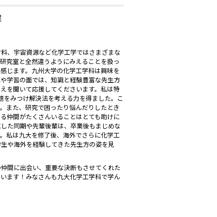
程
材料、宇宙資源など化学工学ではさまざまな
の研究室と全然違うようにみえることを扱っ
と感じます。九州大学の化学工学科は興味を
究や学習の面では、知識と経験豊富な先生方
考えを聞いて応援してくださいます。私は特
題をみつけ解決法を考える力を得ました。こ
す。また、研究で困ったり悩んだりしたとき
いる仲間がたくさんいることはとても助けに
にした同期や先輩後輩は、卒業後もまじめな
す。私は九大を修了後、海外でさらに化学工
学生や海外を経験してきた先生方の姿を見
つ仲間に出会い、重要な決断もさせてくれた
ています！みなさんも九大化学工学科で学ん