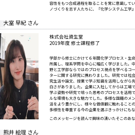
容性をもつ合成過程を取ることを常に意識して
ノづくりを志す人たちに、『化学システム工学
大室 早紀 さん
株式会社資生堂
2019年度 修士課程修了
学部から修士にかけて６年間化学プロセス・生
所属し、理系学問を中心に幅広く学びました。
野と工学部ならではのプロセス視点を学べるコ
ターに関する研究に携わりました。研究では社
究生活や論文、授業で学ぶ知識を活用しながら
白さがありました。企業に入社してからは工場
学ぶ姿勢や研究で培った思考のプロセスを活用
ルな環境も大きな魅力でした。多様な国籍のメ
活をより豊かにし、様々な価値観に触れること
多様性を尊重する今の企業を選ぶきっかけにも
このメッセージを読んで興味の湧いたそこのあ
熊井 絵理 さん