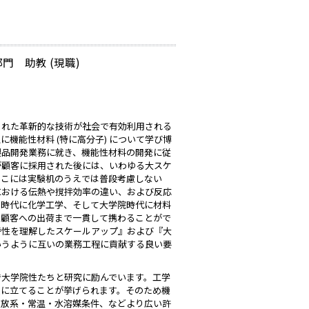
 助教 (現職)
まれた革新的な技術が社会で有効利用される
機能性材料 (特に高分子) について学び博
製品開発業務に就き、機能性材料の開発に従
が顧客に採用された後には、いわゆる大スケ
、そこには実験机のうえでは普段考慮しない
における伝熱や撹拌効率の違い、および反応
部時代に化学工学、そして大学院時代に材料
ら顧客への出荷まで一貫して携わることがで
特性を理解したスケールアップ』および『大
いうように互いの業務工程に貢献する良い要
で大学院性たちと研究に励んでいます。工学
役に立てることが挙げられます。そのため機
開放系・常温・水溶媒条件、などより広い許