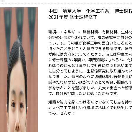
中国 清華大学 化学工程系 博士課
2021年度 修士課程修了
環境、エネルギー、無機材料、有機材料、生体
分野の研究が行われていて、隣の研究室は自分
ています。その点が化学工学の面白いところだ
持ったことをとことん探究できる場所です。研
が時には方向を示してくださり、時には学生の
に修士課程の2年間で、専門知識はもちろん、問
れは今後どんな仕事をしても役に立つと思いま
に自分と同じように一生懸命研究に取り組んで
なりました。毎日のように切磋琢磨し苦楽を共
話やたわいのない話ができるとても良い関係で
学を学ぶことを選びました。九大で出会った留
て、自分も挑戦したいと感じたからです。
知識や能力を身につけるだけでなく同じ志を持
九大化学工学科という環境に私はとても感謝し
でみませんか？