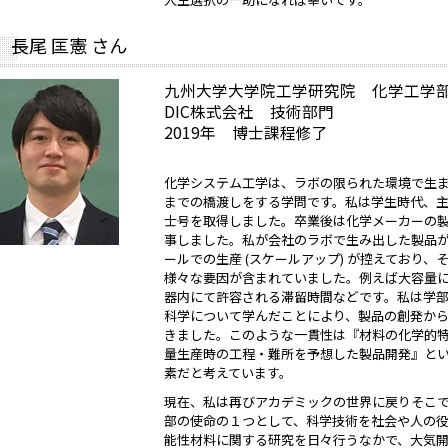
長尾 匡憲 さん
九州大学大学院工学研究院 化学工学部門
DIC株式会社 技術部門
2019年 博士課程修了
化学システム工学は、ラボの限られた環境で生
までの橋渡しをする学問です。私は学生時代、主に
士号を取得しました。卒業後は化学メーカーの
事しました。私が会社のラボで生み出した製品
ールでの生産 (スケールアップ) が控えており
様々な要因が含まれていました。例えば大容量
器内にて許容される滞留時間などです。私は学
科学について学んだことにより、製品の創発か
きました。このような一貫性は『材料の化学的
量生産時の工程・難所を予想した製品開発』と
素だと考えています。
現在、私は再びアカデミックの世界に戻りそこ
部の使命の１つとして、科学技術を社会や人の
能性材料に関する研究を日々行うなかで、大気