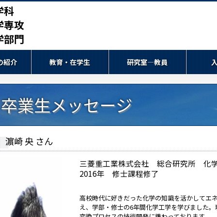
学科
学専攻
学部門
の紹介
教育・在学生
研究室―教員
卒業生メッセージ
濵崎 央 さん
三菱重工業株式会社 総合研究所 化
2016年 修士課程修了
高校時代に好きだった化学の知識を活かしてエ
え、学部・修士の6年間化学工学を学びました。
変換プロセスの技術開発に携わっております。